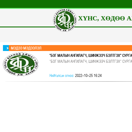
ХҮНС, ХӨДӨӨ А
МЭДЭЭ МЭДЭЭЛЭЛ
"БОГ МАЛЫН АНГИЛАГЧ, ШИНЖЭЭЧ БЭЛТГЭХ" СУРГ
"БОГ МАЛЫН АНГИЛАГЧ, ШИНЖЭЭЧ БЭЛТГЭХ" СУРГ
Нийтэлсэн огноо:
2022-10-25 16:24