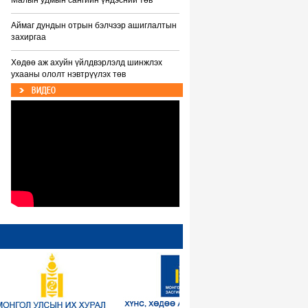
Малын удмын сангийн үндэсний төв
Аймаг дундын отрын бэлчээр ашиглалтын
захиргаа
Хөдөө аж ахуйн үйлдвэрлэлд шинжлэх
ухааны ололт нэвтрүүлэх төв
ВИДЕО
Тариалан эрхлэлтийг дэмжих сан
Мал хамгаалах сан