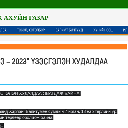
Ж АХУЙН ГАЗАР
АЛБА
ТӨСӨЛ, ХӨТӨЛБӨР
БАРИМТ БИЧГҮҮД
ХҮНИЙ НӨӨЦ
ИЛ
ЭЭ - 2023" ҮЗЭСГЭЛЭН ХУДАЛДАА
ҮЗЭСГЭЛЭН ХУДАЛДАА ЯВАГДАЖ БАЙНА.
аанд Хэрлэн, Баянтүмэн сумдын 7 иргэн, 18 нэр төрлийн үр,
ийн төрлөөр оролцож байна.