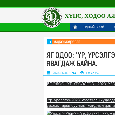
ХҮНС, ХӨДӨӨ А
БИДНИЙ ТУХАЙ
МЭДЭЭ МЭДЭЭЛЭЛ
ЯГ ОДОО: "ҮР, ҮРСЭЛГ
ЯВАГДАЖ БАЙНА.
2023-06-09 16:44
Үзсэн: 752
ЯГ ОДОО: "ҮР, ҮРСЭЛГЭЭ - 2023" 
"Үр, үрсэлгээ-2023" үзэсгэлэн худалд
үрслэг, тарьц суулгац, мандлын цэцг