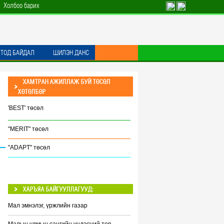
Холбоо барих
 ТОД БАЙДАЛ
ШИЛЭН ДАНС
ХАМТРАН АЖИЛЛАЖ БУЙ ТӨСӨЛ
ХӨТӨЛБӨР
'BEST' төсөл
"MERIT" төсөл
"ADAPT" төсөл
ХАРЪЯА БАЙГУУЛЛАГУУД:
Мал эмнэлэг, үржлийн газар